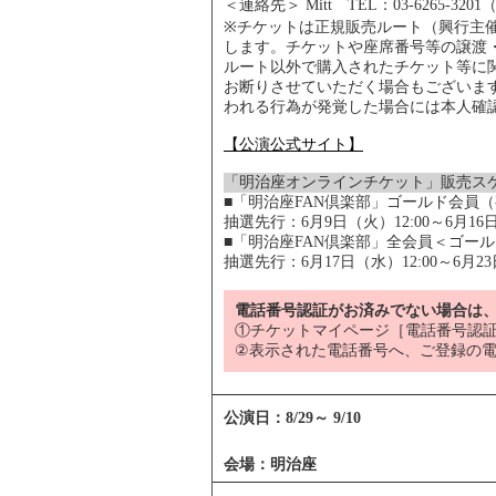
＜連絡先＞ Mitt TEL：03-6265-3201（
※チケットは正規販売ルート（興行主
します。チケットや座席番号等の譲渡
ルート以外で購入されたチケット等に
お断りさせていただく場合もございま
われる行為が発覚した場合には本人確
【公演公式サイト】
「明治座オンラインチケット」販売ス
■「明治座FAN倶楽部」ゴールド会員
抽選先行：6月9日（火）12:00～6月16日
■「明治座FAN倶楽部」全会員＜ゴー
抽選先行：6月17日（水）12:00～6月23
電話番号認証がお済みでない場合は
①チケットマイページ［電話番号認証
②表示された電話番号へ、ご登録の
公演日：
8/29
～
9/10
会場：
明治座