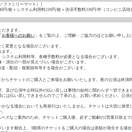
ン／ファミリーマート）］
40円/枚＋システム利用料220円/枚＋決済手数料330円/件（コンビニ店
ただきます。
「
お客様へのお願い
」をご覧の上、ご理解・ご協力のほどお願い申し上
なく変更となる場合がございます。
れます。
・システム利用料等、各種手数料が必要となる場合がございます。
像・演出の一部が見えづらい場合がございます。
放送・配信・複製頒布等する場合がございます。
。
てからチケットのご購入とご来場をお願いいたします。夜の公演は終演
更、及び公演中止時以外の払い戻しは事情の如何に関わらず一切できま
際には払い戻しできませんのでご了承の上、お買い求めください。公演
いかなる場合においても再発行はいたしません。チケットは大切に保管
い。
ムーズなご案内のため、チケットご購入後、必ずご観劇の2営業日前まで
ございます都合上、3階席のチケットをご購入の場合は差額が発生する場