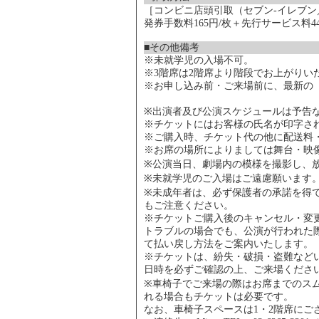
［コンビニ店頭引取（セブン-イレブ
発券手数料165円/枚＋先行サービス料4
■その他備考
※未就学児の入場不可。
※3階席は2階席より階段でお上がりい
※お申し込み前・ご来場前に、最新の
※出演者及び公演スケジュールは予告
※チケットにはお客様の氏名が印字さ
※ご購入時、チケット代の他に配送料
※お席の場所によりましては舞台・映
※公演当日、劇場内の模様を撮影し、
※未就学児のご入場はご遠慮願います
※未成年者は、必ず保護者の承諾を得
もご注意ください。
※チケットご購入後のキャンセル・変
トラブルの場合でも、公演が行われた
て払い戻し方法をご案内いたします。
※チケットは、紛失・破損・盗難など
日時を必ずご確認の上、ご来場くださ
※車椅子でご来場の際はお席までのス
れる場合もチケットは必要です。
なお、車椅子スペースは1・2階席に