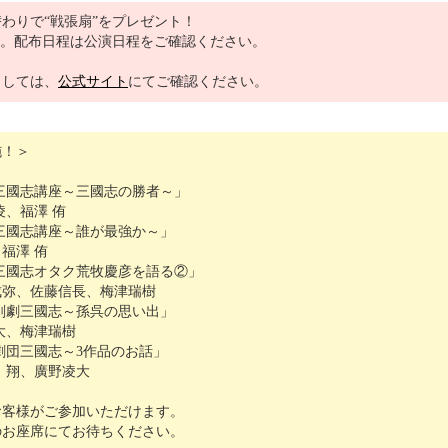
わりで“戦張扇”をプレゼント！
す。配布日程は公演日程をご確認ください。
ましては、
公式サイト
にてご確認ください。
施！＞
：「三國志講座～三國志の勝者～」
凌、福澤 侑
：「三國志講座～誰が最強か～」
福澤 侑
：「三國志オタク荒牧慶彦を語る②」
成弥、佐藤信長、梅津瑞樹
：「剣劇三國志～孫呉の思い出」
大、梅津瑞樹
「劇団三國志～3作品のお話」
 翔、廣野凌大
お客様がご参加いただけます。
のお座席にてお待ちください。