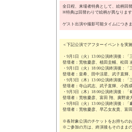
全日程、来場者特典として、絵柄回替
※特典は回替わりで絵柄が異なりま
ゲスト出演や撮影可能タイムにつき
＜下記公演でアフターイベントを実
・9月1日（火）13:00公演終演後
登壇者：荒牧慶彦、植田圭輔、松田 
・9月1日（火）18:00公演終演後
登壇者：皇希、田中涼星、武子直輝、
・9月3日（木）13:00公演終演後
登壇者：寺山武志、武子直輝、小西
・9月3日（木）18:00公演終演後
登壇者：荒牧慶彦、富田 翔、廣野凌
・9月8日（火）13:00公演終演後：
登壇者：荒牧慶彦、早乙女友貴、富田
※各対象公演のチケットをお持ちの
※ご参加の方は、終演後もそのまま