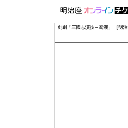
剣劇「三國志演技～蜀漢」 ［明治座