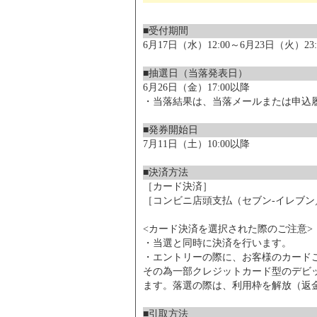
■受付期間
6月17日（水）12:00～6月23日（火）23:
■抽選日（当落発表日）
6月26日（金）17:00以降
・当落結果は、当落メールまたは申込
■発券開始日
7月11日（土）10:00以降
■決済方法
［カード決済］
［コンビニ店頭支払（セブン-イレブ
<カード決済を選択された際のご注意>
・当選と同時に決済を行います。
・エントリーの際に、お客様のカード
その為一部クレジットカード型のデビ
ます。落選の際は、利用枠を解放（返
■引取方法