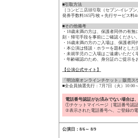
■引取方法
［コンビニ店頭引取（セブン-イレブ
発券手数料165円/枚＋先行サービス料4
■その他備考
・18歳未満の方は、保護者同伴の有無
刻・帰宅手段を事前にご確認ください
・16歳未満の方のご入場は、保護者同
・本公演は怪談・ホラーを題材とした
・未就学児のご入場はご遠慮いただく
・年齢確認のため、身分証のご提示を
【公演公式サイト】
「明治座オンラインチケット」販売ス
■全会員抽選先行：7月7日（火）10:00
電話番号認証がお済みでない場合は
①チケットマイページ［電話番号認証
②表示された電話番号へ、ご登録の
公演日：
8/6
～
8/9