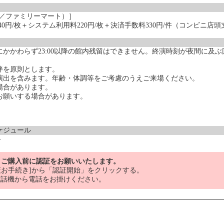
ン／ファミリーマート）］
40円/枚＋システム利用料220円/枚＋決済手数料330円/件（コンビニ店
にかかわらず23:00以降の館内残留はできません。終演時刻が夜間に及
。
伴を原則とします。
演出を含みます。年齢・体調等をご考慮のうえご来場ください。
場合があります。
お願いする場合があります。
ケジュール
～
、ご購入前に認証をお願いいたします。
お手続き]から「認証開始」をクリックする。
電話機から電話をお掛けください。