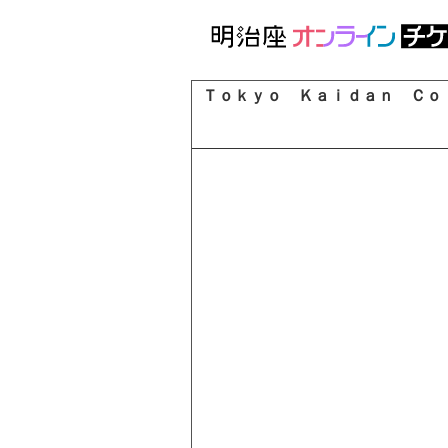
Ｔｏｋｙｏ Ｋａｉｄａｎ Ｃｏｌ