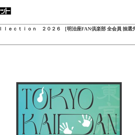
ｌｅｃｔｉｏｎ ２０２６ ［明治座FAN倶楽部 全会員 抽選