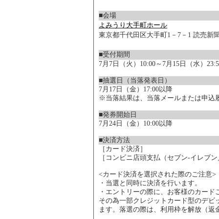
■会場
よみうり大手町ホール
東京都千代田区大手町1－7－1 読売新
■受付期間
7月7日（火）10:00～7月15日（水）23:5
■抽選日（当落発表日）
7月17日（金）17:00以降
※当落結果は、当落メールまたは申込
■発券開始日
7月24日（金）10:00以降
■決済方法
［カード決済］
［コンビニ店頭支払（セブン-イレブ
<カード決済を選択された際のご注意>
・当選と同時に決済を行います。
・エントリーの際に、お客様のカード
その為一部クレジットカード型のデビ
ます。落選の際は、利用枠を解放（返