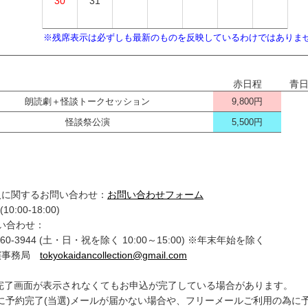
30
31
※残席表示は必ずしも最新のものを反映しているわけではありま
赤日程
青
朗読劇＋怪談トークセッション
9,800円
怪談祭公演
5,500円
入に関するお問い合わせ：
お問い合わせフォーム
0:00-18:00)
問い合わせ：
0-3944 (土・日・祝を除く 10:00～15:00) ※年末年始を除く
公演事務局
tokyokaidancollection@gmail.com
完了画面が表示されなくてもお申込が完了している場合があります。
予約完了(当選)メールが届かない場合や、フリーメールご利用の為に予