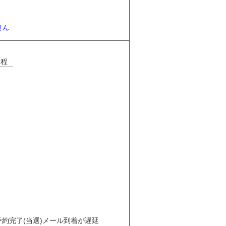
せん
日程
約完了(当選)メール到着が遅延