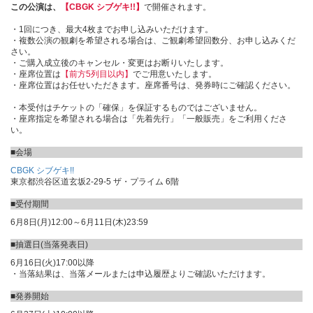
この公演は、
【CBGK シブゲキ!!】
で開催されます。
・1回につき、最大4枚までお申し込みいただけます。
・複数公演の観劇を希望される場合は、ご観劇希望回数分、お申し込みくだ
さい。
・ご購入成立後のキャンセル・変更はお断りいたします。
・座席位置は
【前方5列目以内】
でご用意いたします。
・座席位置はお任せいただきます。座席番号は、発券時にご確認ください。
・本受付はチケットの「確保」を保証するものではございません。
・座席指定を希望される場合は「先着先行」「一般販売」をご利用くださ
い。
■会場
CBGK シブゲキ!!
東京都渋谷区道玄坂2-29-5 ザ・プライム 6階
■受付期間
6月8日(月)12:00～6月11日(木)23:59
■抽選日(当落発表日)
6月16日(火)17:00以降
・当落結果は、当落メールまたは申込履歴よりご確認いただけます。
■発券開始