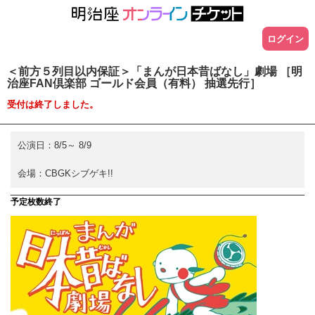
ログイン
＜前方５列目以内保証＞「まんが日本昔ばなし」劇場 ［明
治座FAN倶楽部 ゴールド会員（有料） 抽選先行］
受付は終了しました。
公演日：
8/5
～
8/9
会場：
CBGKシブゲキ!!
予定枚数終了