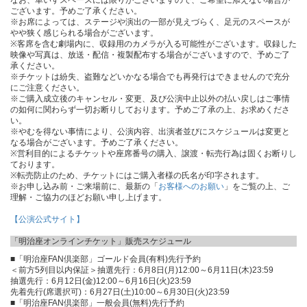
ございます。予めご了承ください。
※お席によっては、ステージや演出の一部が見えづらく、足元のスペースが
やや狭く感じられる場合がございます。
※客席を含む劇場内に、収録用のカメラが入る可能性がございます。収録した
映像や写真は、放送・配信・複製配布する場合がございますので、予めご了
承ください。
※チケットは紛失、盗難などいかなる場合でも再発行はできませんので充分
にご注意ください。
※ご購入成立後のキャンセル・変更、及び公演中止以外の払い戻しはご事情
の如何に関わらず一切お断りしております。予めご了承の上、お求めくださ
い。
※やむを得ない事情により、公演内容、出演者並びにスケジュールは変更と
なる場合がございます。予めご了承ください。
※営利目的によるチケットや座席番号の購入、譲渡・転売行為は固くお断りし
ております。
※転売防止のため、チケットにはご購入者様の氏名が印字されます。
※お申し込み前・ご来場前に、最新の「
お客様へのお願い
」をご覧の上、ご
理解・ご協力のほどお願い申し上げます。
【公演公式サイト】
「明治座オンラインチケット」販売スケジュール
■「明治座FAN倶楽部」ゴールド会員(有料)先行予約
＜前方5列目以内保証＞抽選先行：6月8日(月)12:00～6月11日(木)23:59
抽選先行：6月12日(金)12:00～6月16日(火)23:59
先着先行(席選択可)：6月27日(土)10:00～6月30日(火)23:59
■「明治座FAN倶楽部」一般会員(無料)先行予約