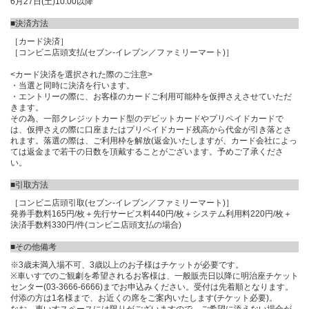
6月27日(土)10:00以降
■決済方法
［カード決済］
［コンビニ店頭支払(セブン-イレブン／ファミリーマート)］
<カード決済を選択された際のご注意>
・当選と同時に決済を行います。
・エントリーの際に、お客様のカードご利用可能枠を仮押さえさせていただ
きます。
その為、一部クレジットカード型のデビットカードやプリペイドカードで
は、仮押さえの際に口座またはプリペイドカード残高から代金が引き落とさ
れます。落選の際は、ご利用枠を解放(返金)いたしますが、カード会社によっ
ては返金まで若干の日数を頂戴することがございます。予めご了承くださ
い。
■引取方法
［コンビニ店頭引取(セブン-イレブン／ファミリーマート)］
発券手数料165円/枚＋先行サービス料440円/枚＋システム利用料220円/枚＋
決済手数料330円/件(コンビニ店頭支払の場合)
■その他備考
※3歳未満入場不可、3歳以上のお子様はチケットが必要です。
※車いすでのご観劇を希望されるお客様は、一般販売日以降に明治座チケット
センター(03-3666-6666)までお申込みください。受付は先着順となります。
付添の方は1名様まで、お近くの席をご案内いたします(チケット必要)。
なお、車いすスペースには限りがございますので、ご希望に添えない場合が