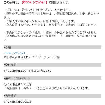
この公演は、
【CBGK シブゲキ!!】
で開催されます。
・1回につき、最大4枚までお申し込みいただけます。
・複数公演の観劇を希望される場合は、ご観劇希望回数分、お申し込みくだ
さい。
・ご購入成立後のキャンセル・変更はお断りいたします。
・座席位置はお任せいただきます。座席番号は、発券時にご確認ください。
・本受付はチケットの「良席」「確保」を保証するものではございません。
・座席指定を希望される場合は「先着先行」「一般販売」をご利用くださ
い。
■会場
CBGK シブゲキ!!
東京都渋谷区道玄坂2-29-5 ザ・プライム 6階
■受付期間
6月12日(金)12:00～6月16日(火)23:59
■抽選日(当落発表日)
6月19日(金)17:00以降
・当落結果は、当落メールまたは申込履歴よりご確認いただけます。
■発券開始
6月27日(土)10:00以降