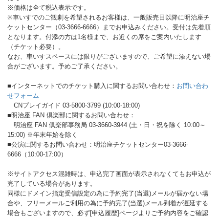
※価格は全て税込表示です。
※車いすでのご観劇を希望されるお客様は、一般販売日以降に明治座チ
ケットセンター（03-3666-6666）までお申込みください。受付は先着順
となります。付添の方は1名様まで、お近くの席をご案内いたします
（チケット必要）。
なお、車いすスペースには限りがございますので、ご希望に添えない場
合がございます。予めご了承ください。
■インターネットでのチケット購入に関するお問い合わせ：
お問い合わ
せフォーム
CNプレイガイド 03-5800-3799 (10:00-18:00)
■明治座 FAN 倶楽部に関するお問い合わせ：
明治座 FAN 倶楽部事務局 03-3660-3944 (土・日・祝を除く 10:00～
15:00) ※年末年始を除く
■公演に関するお問い合わせ：明治座チケットセンター03-3666-
6666（10:00-17:00）
※サイトアクセス混雑時は、申込完了画面が表示されなくてもお申込が
完了している場合があります。
同様にドメイン指定受信設定の為に予約完了(当選)メールが届かない場
合や、フリーメールご利用の為に予約完了(当選)メール到着が遅延する
場合もございますので、必ず[申込履歴]ページよりご予約内容をご確認