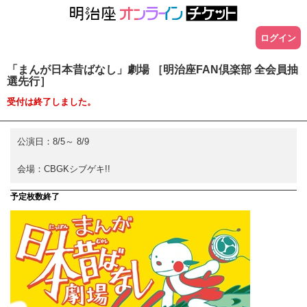
ログイン
「まんが日本昔ばなし」劇場 ［明治座FAN倶楽部 全会員抽
選先行］
受付は終了しました。
公演日：
8/5
～
8/9
会場：
CBGKシブゲキ!!
予定枚数終了