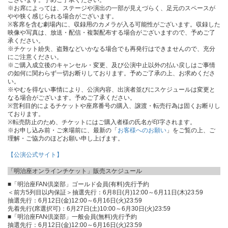
※お席によっては、ステージや演出の一部が見えづらく、足元のスペースが
やや狭く感じられる場合がございます。
※客席を含む劇場内に、収録用のカメラが入る可能性がございます。収録した
映像や写真は、放送・配信・複製配布する場合がございますので、予めご了
承ください。
※チケット紛失、盗難などいかなる場合でも再発行はできませんので、充分
にご注意ください。
※ご購入成立後のキャンセル・変更、及び公演中止以外の払い戻しはご事情
の如何に関わらず一切お断りしております。予めご了承の上、お求めくださ
い。
※やむを得ない事情により、公演内容、出演者並びにスケジュールは変更と
なる場合がございます。予めご了承ください。
※営利目的によるチケットや座席番号の購入、譲渡・転売行為は固くお断りし
ております。
※転売防止のため、チケットにはご購入者様の氏名が印字されます。
※お申し込み前・ご来場前に、最新の「
お客様へのお願い
」をご覧の上、ご
理解・ご協力のほどお願い申し上げます。
【公演公式サイト】
「明治座オンラインチケット」販売スケジュール
■「明治座FAN倶楽部」ゴールド会員(有料)先行予約
＜前方5列目以内保証＞抽選先行：6月8日(月)12:00～6月11日(木)23:59
抽選先行：6月12日(金)12:00～6月16日(火)23:59
先着先行(席選択可)：6月27日(土)10:00～6月30日(火)23:59
■「明治座FAN倶楽部」一般会員(無料)先行予約
抽選先行：6月12日(金)12:00～6月16日(火)23:59