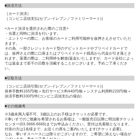
■決済方法
［カード決済］
［コンビニ店頭支払(セブン-イレブン／ファミリーマート)］
<カード決済を選択された際のご注意>
・当選と同時に決済を行います。
・エントリーの際に、お客様のカードご利用可能枠を仮押さえさせていただ
きます。
その為、一部クレジットカード型のデビットカードやプリペイドカードで
は、仮押さえの際に口座またはプリペイドカード残高から代金が引き落とさ
れます。落選の際は、ご利用枠を解放(返金)いたしますが、カード会社によっ
ては返金まで若干の日数を頂戴することがございます。予めご了承くださ
い。
■引取方法
［コンビニ店頭引取(セブン-イレブン／ファミリーマート)］
発券手数料165円/枚＋先行サービス料440円/枚＋システム利用料220円/枚＋
決済手数料330円/件(コンビニ店頭支払の場合)
■その他備考
※3歳未満入場不可、3歳以上のお子様はチケットが必要です。
※車いすでのご観劇を希望されるお客様は、一般販売日以降に明治座チケット
センター(03-3666-6666)までお申込みください。受付は先着順となります。
付添の方は1名様まで、お近くの席をご案内いたします(チケット必要)。
なお、車いすスペースには限りがございますので、ご希望に添えない場合が
ございます。予めご了承ください。