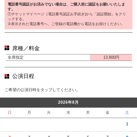
電話番号認証がお済みでない場合は、ご購入前に認証をお願いいたしま
す。
①チケットマイページ［電話番号認証お手続き]から「認証開始」をクリ
ックする。
②表示された電話番号へ、ご登録の電話機から電話をお掛けください。
席種／料金
全席指定
13,800円
公演日程
ご希望の公演日時をタップしてください。
2026年8月
日
月
火
水
木
金
土
1