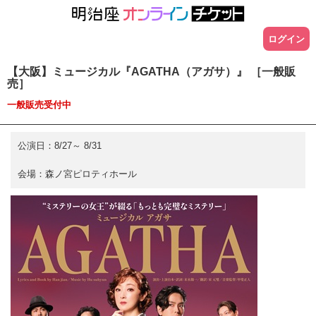
ログイン
【大阪】ミュージカル『AGATHA（アガサ）』 ［一般販
売］
一般販売受付中
公演日：
8/27
～
8/31
会場：
森ノ宮ピロティホール