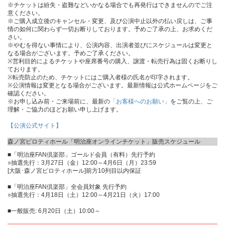
※チケットは紛失・盗難などいかなる場合でも再発行はできませんのでご注
意ください。
※ご購入成立後のキャンセル・変更、及び公演中止以外の払い戻しは、ご事
情の如何に関わらず一切お断りしております。予めご了承の上、お求めくだ
さい。
※やむを得ない事情により、公演内容、出演者並びにスケジュールは変更と
なる場合がございます。予めご了承ください。
※営利目的によるチケットや座席番号の購入、譲渡・転売行為は固くお断りし
ております。
※転売防止のため、チケットにはご購入者様の氏名が印字されます。
※公演情報は変更となる場合がございます。最新情報は公式ホームページをご
確認ください。
※お申し込み前・ご来場前に、最新の
「お客様へのお願い」
をご覧の上、ご
理解・ご協力のほどお願い申し上げます。
【公演公式サイト】
森ノ宮ピロティホール「明治座オンラインチケット」販売スケジュール
■「明治座FAN倶楽部」ゴールド会員（有料）先行予約
○抽選先行：3月27日（金）12:00～4月6日（月）23:59
[大阪･森ノ宮ピロティホール]前方10列目以内保証
■「明治座FAN倶楽部」全会員対象 先行予約
○抽選先行：4月18日（土）12:00～4月21日（火）17:00
■一般販売: 6月20日（土）10:00～