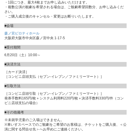
・1回につき、最大4枚までお申し込みいただけます。
・複数公演の観劇を希望される場合は、ご観劇希望回数分、お申し込みくだ
さい。
・ご購入成立後のキャンセル・変更はお断りいたします。
■会場
森ノ宮ピロティホール
大阪府大阪市中央区森ノ宮中央 1-17-5
■受付期間
6月20日（土）10:00～
■決済方法
［カード決済］
［コンビニ店頭支払（セブン-イレブン／ファミリーマート）］
■引取方法
［コンビニ店頭引取（セブン-イレブン／ファミリーマート）］
発券手数料165円/枚＋システム利用料220円/枚＋決済手数料330円/件（コン
ビニ店頭支払の場合）
■その他備考
※未就学児童のご入場はできません。
※車いすスペースでのご観劇をご希望のお客様は、チケットをご購入後、＜公
演に関する問合せ先＞へお早めにご連絡ください。