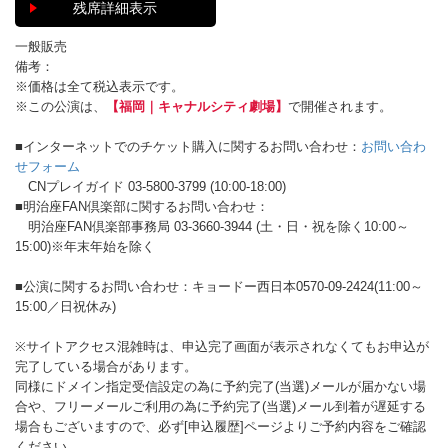
残席詳細表示
一般販売
備考：
※価格は全て税込表示です。
※この公演は、
【福岡｜キャナルシティ劇場】
で開催されます。
■インターネットでのチケット購入に関するお問い合わせ：
お問い合わ
せフォーム
CNプレイガイド 03-5800-3799 (10:00-18:00)
■明治座FAN倶楽部に関するお問い合わせ：
明治座FAN倶楽部事務局 03-3660-3944 (土・日・祝を除く10:00～
15:00)※年末年始を除く
■公演に関するお問い合わせ：キョードー西日本0570-09-2424(11:00～
15:00／日祝休み)
※サイトアクセス混雑時は、申込完了画面が表示されなくてもお申込が
完了している場合があります。
同様にドメイン指定受信設定の為に予約完了(当選)メールが届かない場
合や、フリーメールご利用の為に予約完了(当選)メール到着が遅延する
場合もございますので、必ず[申込履歴]ページよりご予約内容をご確認
ください。