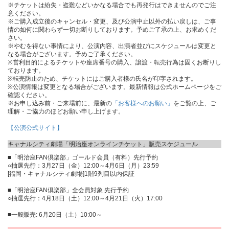
※チケットは紛失・盗難などいかなる場合でも再発行はできませんのでご注
意ください。
※ご購入成立後のキャンセル・変更、及び公演中止以外の払い戻しは、ご事
情の如何に関わらず一切お断りしております。予めご了承の上、お求めくだ
さい。
※やむを得ない事情により、公演内容、出演者並びにスケジュールは変更と
なる場合がございます。予めご了承ください。
※営利目的によるチケットや座席番号の購入、譲渡・転売行為は固くお断りし
ております。
※転売防止のため、チケットにはご購入者様の氏名が印字されます。
※公演情報は変更となる場合がございます。最新情報は公式ホームページをご
確認ください。
※お申し込み前・ご来場前に、最新の
「お客様へのお願い」
をご覧の上、ご
理解・ご協力のほどお願い申し上げます。
【公演公式サイト】
キャナルシティ劇場「明治座オンラインチケット」販売スケジュール
■「明治座FAN倶楽部」ゴールド会員（有料）先行予約
○抽選先行：3月27日（金）12:00～4月6日（月）23:59
[福岡・キャナルシティ劇場]1階9列目以内保証
■「明治座FAN倶楽部」全会員対象 先行予約
○抽選先行：4月18日（土）12:00～4月21日（火）17:00
■一般販売: 6月20日（土）10:00～