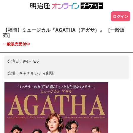
ログイン
【福岡】ミュージカル『AGATHA（アガサ）』 ［一般販
売］
一般販売受付中
公演日：
9/4
～
9/6
会場：
キャナルシティ劇場