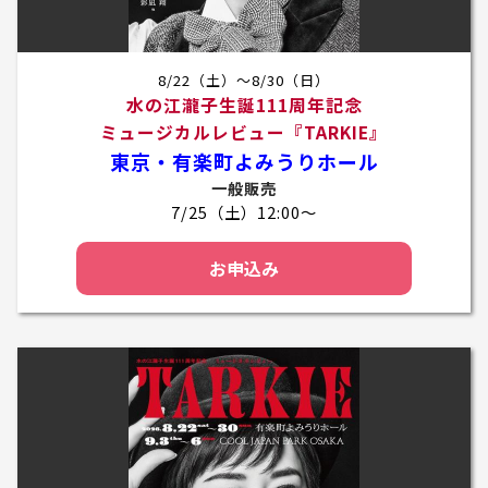
8/22（土）～8/30（日）
水の江瀧子生誕111周年記念
ミュージカルレビュー『TARKIE』
東京・有楽町よみうりホール
一般販売
7/25（土）12:00～
お申込み