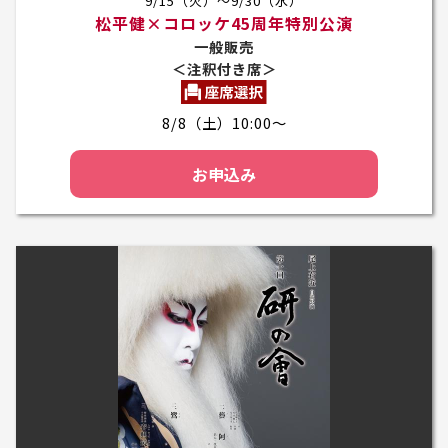
9/15（火）～9/30（水）
松平健×コロッケ45周年特別公演
一般販売
＜注釈付き席＞
8/8（土）10:00～
お申込み