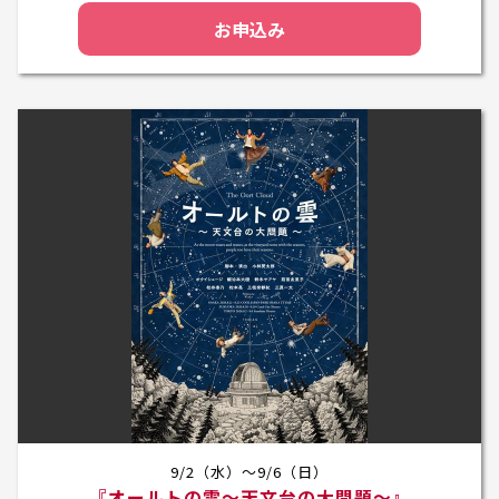
お申込み
9/2（水）～9/6（日）
『オールトの雲～天文台の大問題～』